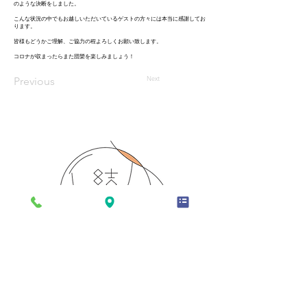
のような決断をしました。
こんな状況の中でもお越しいただいているゲストの方々には本当に感謝してお
ります。
皆様もどうかご理解、ご協力の程よろしくお願い致します。
コロナが収まったらまた団欒を楽しみましょう！
Next
Previous
TOP
お部屋