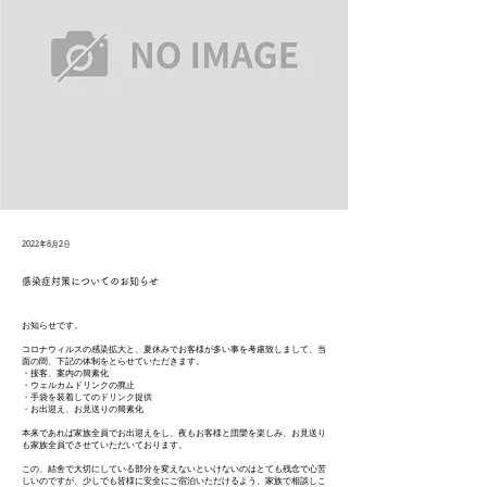
2022年8月2日
感染症対策についてのお知らせ
お知らせです。
コロナウィルスの感染拡大と、夏休みでお客様が多い事を考慮致しまして、当
面の間、下記の体制をとらせていただきます。
・接客、案内の簡素化
・ウェルカムドリンクの廃止
・手袋を装着してのドリンク提供
・お出迎え、お見送りの簡素化
本来であれば家族全員でお出迎えをし、夜もお客様と団欒を楽しみ、お見送り
も家族全員でさせていただいております。
この、結舎で大切にしている部分を変えないといけないのはとても残念で心苦
しいのですが、少しでも皆様に安全にご宿泊いただけるよう、家族で相談しこ