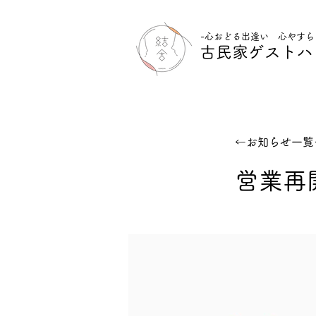
-心おどる出逢い 心やすら
古民家ゲストハ
←お知らせ一覧
営業再