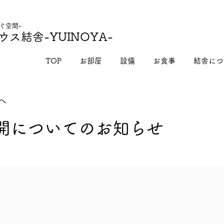
ぐ空間-
ウス結舎
-YUINOYA-
TOP
お部屋
設備
お食事
結舎につ
へ
開についてのお知らせ