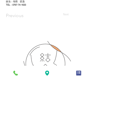
担当：寺田 匠吾
TEL：0767-74-1633
Next
Previous
TOP
お部屋
お食事
設備
アクセス
結舎について