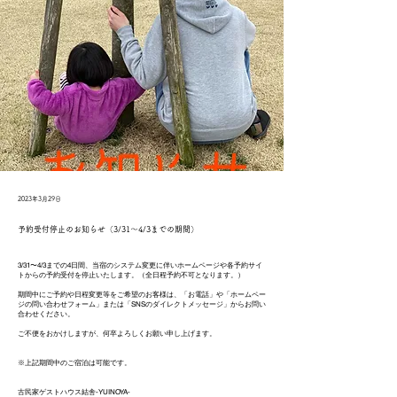
2023年3月29日
予約受付停止のお知らせ（3/31〜4/3までの期間）
3/31〜4/3までの4日間、当宿のシステム変更に伴いホームページや各予約サイ
トからの予約受付を停止いたします。（全日程予約不可となります。）
期間中にご予約や日程変更等をご希望のお客様は、「お電話」や「ホームペー
ジの問い合わせフォーム」または「SNSのダイレクトメッセージ」からお問い
合わせください。
ご不便をおかけしますが、何卒よろしくお願い申し上げます。
※上記期間中のご宿泊は可能です。
古民家ゲストハウス結舎-YUINOYA-