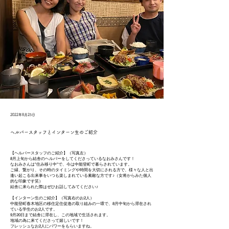
2022年8月25日
ヘルパースタッフとインターン生のご紹介
【ヘルパースタッフのご紹介】（写真左）
8月上旬から結舎のヘルパーをしてくださっているなおみさんです！
なおみさんは"住み移り中"で、今は中能登町で暮らされています。
ご縁、繋がり、その時のタイミングや時間を大切にされる方で、様々な人と出
逢い起こる出来事をいつも楽しまれている素敵な方です♪（女将からみた個人
的な印象です笑）
結舎に来られた際はぜひお話してみてください♪
【インターン生のご紹介】（写真右のお2人）
中能登町春木地区の移住定住促進の取り組みの一環で、8月中旬から滞在され
ている学生のお2人です。
9月20日まで結舎に滞在し、この地域で生活されます。
地域の為に来てくださって嬉しいです！
フレッシュなお2人にパワーをもらいますね。