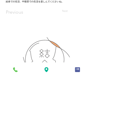
結舎での生活、中能登での生活を楽しんでくださいね。
Next
Previous
TOP
お部屋
お食事
設備
アクセス
結舎について