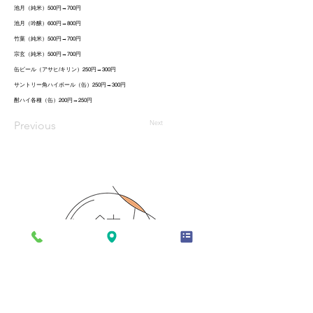
池月（純米）500円→700円
池月（吟醸）600円→800円
竹葉（純米）500円→700円
宗玄（純米）500円→700円
缶ビール（アサヒ/キリン）250円→300円
サントリー角ハイボール（缶）250円→300円
酎ハイ各種（缶）200円→250円
Next
Previous