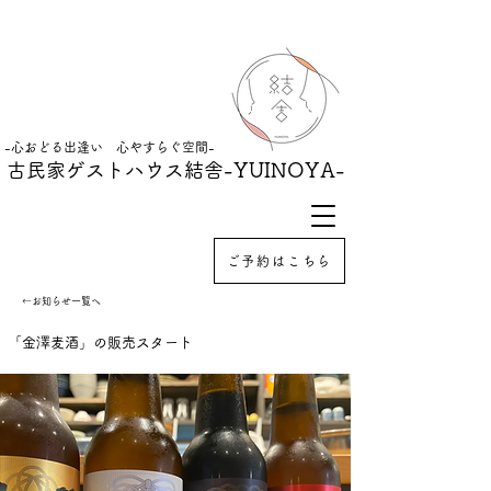
-心おどる出逢い 心やすらぐ空間-
古民家ゲストハウス結舎
-YUINOYA-
ご予約はこちら
←お知らせ一覧へ
「金澤麦酒」の販売スタート