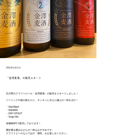
2026年5月21日
「金澤麦酒」の販売スタート
石川県のクラフトビール「金澤麦酒」の販売をスタートしました！
ツーリングや旅の終わりに、キンキンに冷えた極上の一杯をぜひ！
・Gold Bach
・WEIZEN
・DRY STOUT
・Virgin Ale
各種800円で販売しております！
囲炉裏を囲みながらの一杯もおすすめです。
クラフトビールならではの「個性」をお楽しみください。