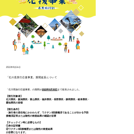
2022年8月26日
「石川県旅行応援事業」期間延長について
「石川県旅行応援事業」の期間が
2022年9月30日
まで延長されました。
【割引対象者】
石川県民・新潟県民・富山県民・福井県民・長野県民・静岡県民・岐阜県民・
愛知県民の皆様
【割引条件】
・旅行者の居住地にかかわらず、ワクチン3回接種済であることが分かる予防
接種済証等または陰性の検査結果の確認が必要
【チェックイン時に必要なもの】
①身分証明書
②ワクチン3回接種歴または陰性の検査結果
が必要になります。