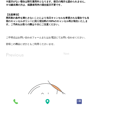
※提示がない場合は割引適用外となります。後日の掲示も認められません。
※12歳未満の方は、保護者同伴の場合提示不要です。
【注意事項】
県民割の条件を満たさないことにより当日キャンセルを希望される場合でも当
宿のキャンセルポリシーに則り宿泊料の100%のキャンセル料が発生いたしま
す。ご予約をお取りの際は十分にご注意ください。
ご不明点はお問い合わせフォームまたはお電話にてお問い合わせください。
皆様この機会にぜひともご利用くださいませ。
Next
Previous