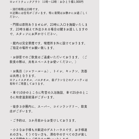
※レイトチェックアウト 11時〜12時：おひとり様1,000円
・消灯時間は23時です。
※近隣には住宅がございます。特に夜間はお静かにお過ごしく
ださい。
・門限は原則ありませんが、23時に入口を施錠いたしま
す。23時を越えて外出される場合は鍵をお渡ししますの
で、スタッフにお声かけください。
・館内は完全禁煙です。喫煙所を外に設けております。
ご指定の場所でお願い致します。
・お部屋でのご飲食はご遠慮いただいております。（ご
飲食の際は、共有スペースをお使いください。）
・お風呂（シャワールーム）、トイレ、キッチン、洗面
は共用となります。
※フェイスタオル、バスタオル、歯ブラシなどのアメニティは
有料でご用意しております。
・車で10分のところに町営の入浴施設、車で25分のとこ
ろに和倉温泉総湯がございます。
・徒歩３分圏内に、スーパー、コインランドリー、飲食
店がございます。
・ご予約は、３か月前からお受けしております。
・小さなお子様も大歓迎のゲストハウスです。お子様連
れの方も、そうでない方も、滞在中のすべての方が楽し