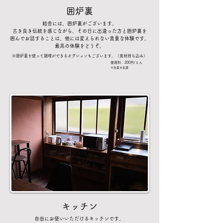
囲炉裏
結舎には、囲炉裏がございます。
古き良き伝統を感じながら、その日に出逢った方と囲炉裏を
囲んでお話することは、他には変えられない貴重な体験です。
最高の体験をどうぞ。
※​囲炉裏を使って調理ができるオプションもございます。（食材持ち込み）
使用料：200円/１人
​※先着８名様
キッチン
自由にお使いいただけるキッチンです。