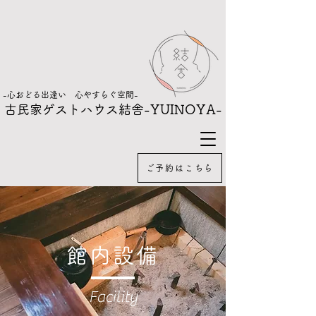
-心おどる出逢い 心やすらぐ空間-
古民家ゲストハウス結舎
-YUINOYA-
ご予約はこちら
館内設備
Facility