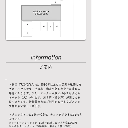
Information
ご案内
・結舎-YUINOYA-は、築80年以上の古民家を改修した
ゲストハウスです。その為、物音や話し声などが漏れる
場合があります。また、オーナー家族には小さな子ども
とペット（犬）がいます。泣き声（鳴き声）が聞こえる
時もあります。神経質な方はご利用をお控えくださいま
す様お願い申し上げます。
・チェックインは16時～22時、チェックアウトは11時と
なります。
※アーリーチェックイン
14時〜16時：おひとり様1,000円
※レイトチェックイン
22時以降：おひとり様1,000円